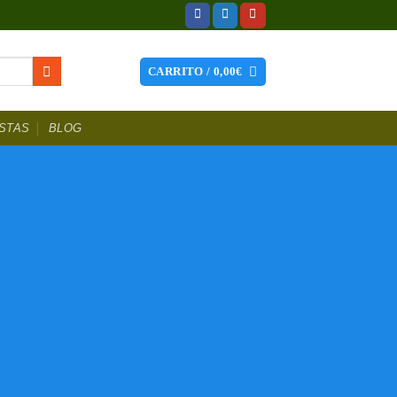
CARRITO /
0,00
€
STAS
BLOG
hes