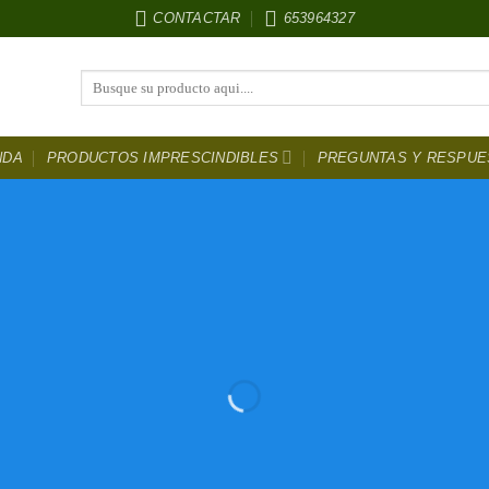
CONTACTAR
653964327
Buscar
por:
NDA
PRODUCTOS IMPRESCINDIBLES
PREGUNTAS Y RESPUE
ntura Para coc
DESCUENTOS
HASTA EL 50 %
LOS MEJORES PRECIOS