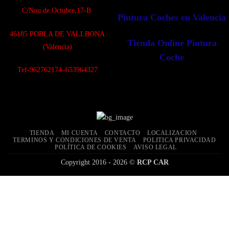
C/Nou de Octubre,17-B
Pintura Coches en Valencia
4
6185 POBLA DE VALLBONA
Tienda Online Pintura
(Valencia)
Coche
Tef-962762174–653964327
TIENDA
MI CUENTA
CONTACTO
LOCALIZACION
TERMINOS Y CONDICIONES DE VENTA
POLITICA PRIVACIDAD
POLÍTICA DE COOKIES
AVISO LEGAL
Copyright 2016 - 2026 ©
RCP CAR