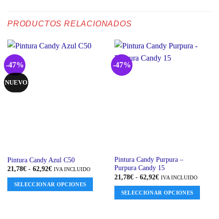
PRODUCTOS RELACIONADOS
-47%
-47%
NUEVO
Este
Este
Pintura Candy Purpura –
Pintura Candy Azul C50
Purpura Candy 15
Rango
21,78
€
-
62,92
€
producto
producto
IVA INCLUIDO
de
Rango
21,78
€
-
62,92
€
IVA INCLUIDO
tiene
tiene
precios:
de
SELECCIONAR OPCIONES
desde
precios:
múltiples
múltiples
SELECCIONAR OPCIONES
21,78€
desde
variantes.
variantes.
hasta
21,78€
62,92€
hasta
Las
Las
62,92€