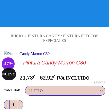
VISITE TIENDA ONLINE
INICIO
/
PINTURA CANDY : PINTURA EFECTOS
ESPECIALES
Pintura Candy Marron C80
-47%
NUEVO
Rango
21,78
€
-
62,92
€
IVA INCLUIDO
de
LIMPIAR
precios:
CANTIDAD
desde
21,78€
Pintura Candy Marron C80 cantidad
hasta