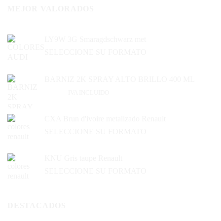
MEJOR VALORADOS
LY9W 3G Smaragdschwarz met
SELECCIONE SU FORMATO
BARNIZ 2K SPRAY ALTO BRILLO 400 ML
20,81
€
IVA INCLUIDO
CXA Brun d'ivoire metalizado Renault
SELECCIONE SU FORMATO
KNU Gris taupe Renault
SELECCIONE SU FORMATO
DESTACADOS