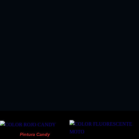
EL KIT PERFECTO SI COMPRA ALGUN KIT
PINTURA SPRAY
!!SOLO 18.03 EUROS!!
Pintura Candy