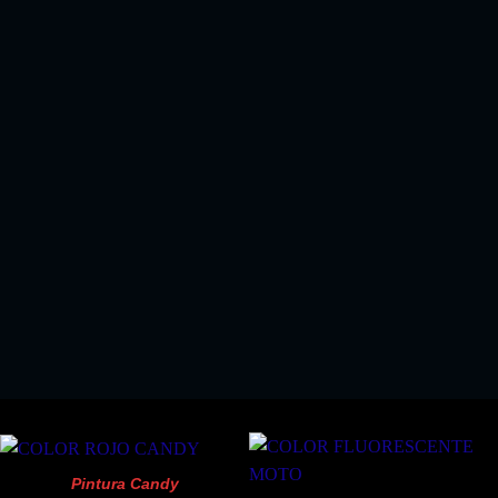
EL KIT PERFECTO SI COMPRA ALGUN KIT
PINTURA SPRAY
!!SOLO 18.03 EUROS!!
Pintura Candy