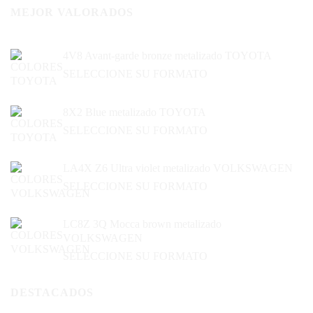
MEJOR VALORADOS
4V8 Avant-garde bronze metalizado TOYOTA
SELECCIONE SU FORMATO
8X2 Blue metalizado TOYOTA
SELECCIONE SU FORMATO
LA4X Z6 Ultra violet metalizado VOLKSWAGEN
SELECCIONE SU FORMATO
LC8Z 3Q Mocca brown metalizado
VOLKSWAGEN
SELECCIONE SU FORMATO
DESTACADOS