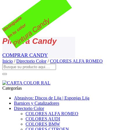
distinguete
Pintura Candy
en tu color
Pintura Candy
COMPRAR CANDY
Inicio
/
Directorio Color
/
COLORES ALFA ROMEO
Categorías
Abrasivos: Discos de Lija | Esponjas Lija
Barnices y Catalizadores
Directorio Color
COLORES ALFA ROMEO
COLORES AUDI
COLORES BMW
COLORES CITROEN