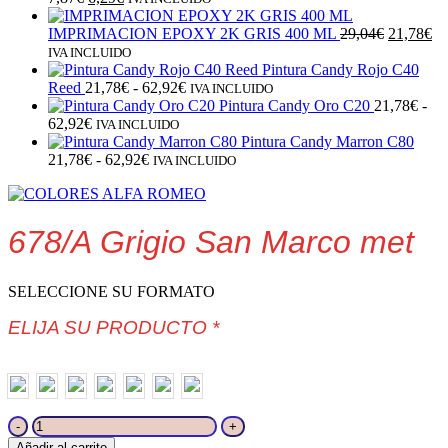
precio
precio
original
actual
El
El
IMPRIMACION EPOXY 2K GRIS 400 ML
29,04
€
21,78
€
era:
es:
precio
pr
IVA INCLUIDO
7,87€.
6,29€.
original
ac
Pintura Candy Rojo C40
Rango
era:
es:
Reed
21,78
€
-
62,92
€
IVA INCLUIDO
de
29,04€.
21
Pintura Candy Oro C20
21,78
€
-
Rango
precios:
62,92
€
IVA INCLUIDO
de
desde
Pintura Candy Marron C80
precios:
Rango
21,78€
21,78
€
-
62,92
€
IVA INCLUIDO
desde
de
hasta
21,78€
precios:
62,92€
hasta
desde
62,92€
21,78€
678/A Grigio San Marco met
hasta
62,92€
SELECCIONE SU FORMATO
ELIJA SU PRODUCTO
*
678/A
Grigio
Añadir al carrito