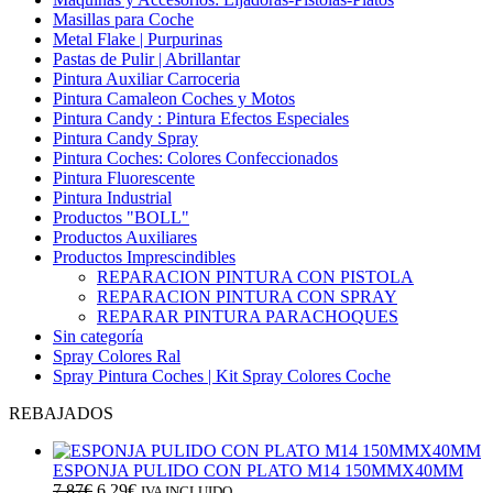
Masillas para Coche
Metal Flake | Purpurinas
Pastas de Pulir | Abrillantar
Pintura Auxiliar Carroceria
Pintura Camaleon Coches y Motos
Pintura Candy : Pintura Efectos Especiales
Pintura Candy Spray
Pintura Coches: Colores Confeccionados
Pintura Fluorescente
Pintura Industrial
Productos "BOLL"
Productos Auxiliares
Productos Imprescindibles
REPARACION PINTURA CON PISTOLA
REPARACION PINTURA CON SPRAY
REPARAR PINTURA PARACHOQUES
Sin categoría
Spray Colores Ral
Spray Pintura Coches | Kit Spray Colores Coche
REBAJADOS
ESPONJA PULIDO CON PLATO M14 150MMX40MM
El
El
7,87
€
6,29
€
IVA INCLUIDO