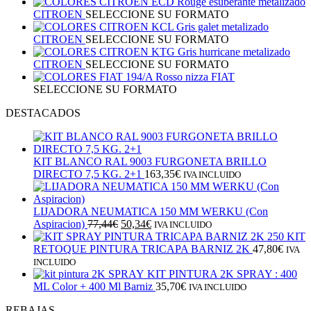
ECD Rouge esuberante metalizado
CITROEN
SELECCIONE SU FORMATO
KCL Gris galet metalizado
CITROEN
SELECCIONE SU FORMATO
KTG Gris hurricane metalizado
CITROEN
SELECCIONE SU FORMATO
194/A Rosso nizza FIAT
SELECCIONE SU FORMATO
DESTACADOS
KIT BLANCO RAL 9003 FURGONETA BRILLO
DIRECTO 7,5 KG. 2+1
163,35
€
IVA INCLUIDO
LIJADORA NEUMATICA 150 MM WERKU (Con
El
El
Aspiracion)
77,44
€
50,34
€
IVA INCLUIDO
precio
precio
KIT
original
actual
RETOQUE PINTURA TRICAPA BARNIZ 2K
47,80
€
IVA
era:
es:
INCLUIDO
77,44€.
50,34€.
KIT PINTURA 2K SPRAY : 400
ML Color + 400 Ml Barniz
35,70
€
IVA INCLUIDO
REBAJAS