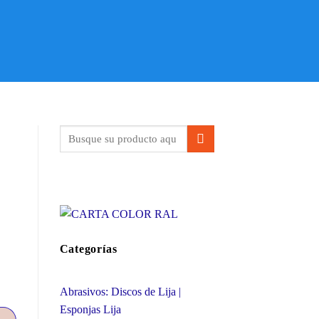
Categorías
Abrasivos: Discos de Lija |
Esponjas Lija