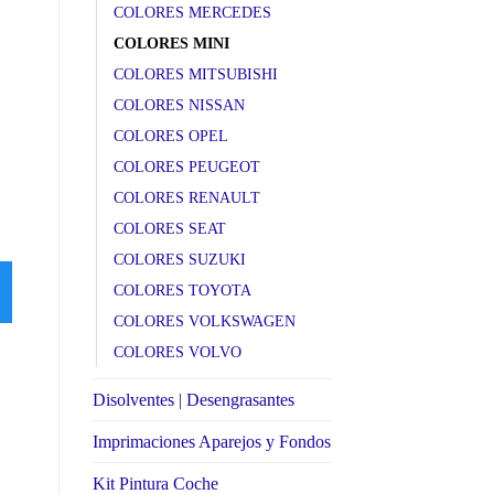
COLORES MERCEDES
COLORES MINI
COLORES MITSUBISHI
COLORES NISSAN
COLORES OPEL
COLORES PEUGEOT
895 British racing green met
A27 Cool Blue met
B
COLORES RENAULT
SELECCIONE SU
SELECCIONE SU
S
COLORES SEAT
FORMATO
FORMATO
F
COLORES SUZUKI
SELECCIONAR
SELECCIONAR
COLORES TOYOTA
OPCIONES
OPCIONES
COLORES VOLKSWAGEN
COLORES VOLVO
Disolventes | Desengrasantes
Imprimaciones Aparejos y Fondos
Kit Pintura Coche