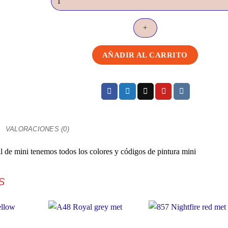
Sparkling
silver
met
cantidad
AÑADIR AL CARRITO
VALORACIONES (0)
al de mini tenemos todos los colores y códigos de pintura mini
S