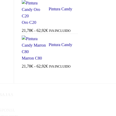
de
precios:
Pintura Candy
desde
21,78€
Oro C20
hasta
Rango
21,78
€
-
62,92
€
IVA INCLUIDO
62,92€
de
precios:
Pintura Candy
desde
21,78€
Marron C80
hasta
Rango
21,78
€
-
62,92
€
IVA INCLUIDO
62,92€
de
precios:
desde
21,78€
BAJAS
hasta
62,92€