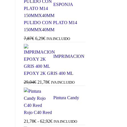
ESPONJA
PULIDO CON PLATO M14
150MMX40MM
El
El
7,87
€
6,29
€
IVA INCLUIDO
precio
precio
original
actual
IMPRIMACION
era:
es:
7,87€.
6,29€.
EPOXY 2K GRIS 400 ML
El
El
29,04
€
21,78
€
IVA INCLUIDO
precio
precio
original
actual
Pintura Candy
era:
es:
29,04€.
21,78€.
Rojo C40 Reed
Rango
21,78
€
-
62,92
€
IVA INCLUIDO