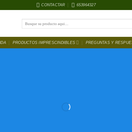
CONTACTAR
653964327
Buscar
por:
NDA
PRODUCTOS IMPRESCINDIBLES
PREGUNTAS Y RESPUE
ntura Para coc
DESCUENTOS
HASTA EL 50 %
LOS MEJORES PRECIOS