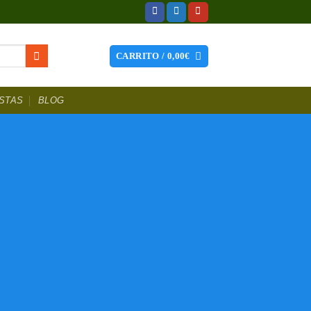
CARRITO /
0,00
€
STAS
BLOG
hes