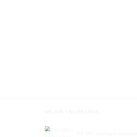
MEJOR VALORADOS
DB 986 Luzonitgrau metalizad