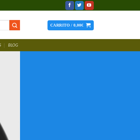
CARRITO /
0,00
€
S
BLOG
hes