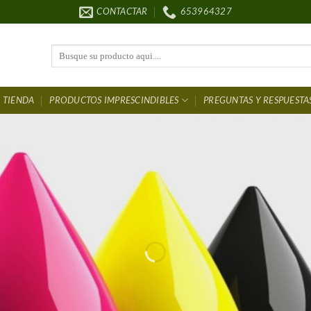
CONTACTAR
653964327
Buscar
por:
TIENDA
PRODUCTOS IMPRESCINDIBLES
PREGUNTAS Y RESPUESTA
ntura Para coc
DESCUENTOS
HASTA EL 50 %
LOS MEJORES PRECIOS