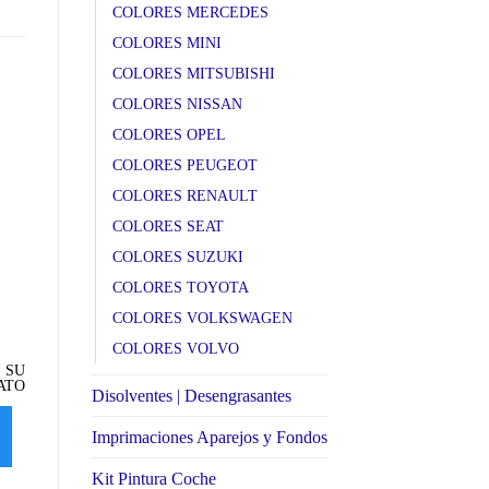
COLORES MERCEDES
COLORES MINI
COLORES MITSUBISHI
COLORES NISSAN
COLORES OPEL
COLORES PEUGEOT
COLORES RENAULT
COLORES SEAT
COLORES SUZUKI
COLORES TOYOTA
COLORES VOLKSWAGEN
COLORES VOLVO
BEG Signal red metalizado
A2E Alchemy green
9
KIA
metalizado KIA
m
 SU
ATO
SELECCIONE SU
SELECCIONE SU
Disolventes | Desengrasantes
FORMATO
FORMATO
Imprimaciones Aparejos y Fondos
SELECCIONAR
SELECCIONAR
OPCIONES
OPCIONES
Kit Pintura Coche