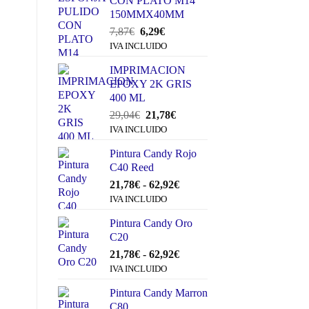
CON PLATO M14
150MMX40MM
El
El
7,87
€
6,29
€
precio
precio
IVA INCLUIDO
original
actual
IMPRIMACION
era:
es:
EPOXY 2K GRIS
7,87€.
6,29€.
400 ML
El
El
29,04
€
21,78
€
precio
precio
IVA INCLUIDO
original
actual
Pintura Candy Rojo
era:
es:
C40 Reed
29,04€.
21,78€.
Rango
21,78
€
-
62,92
€
de
IVA INCLUIDO
precios:
Pintura Candy Oro
desde
C20
21,78€
hasta
Rango
21,78
€
-
62,92
€
62,92€
de
IVA INCLUIDO
precios:
Pintura Candy Marron
desde
C80
21,78€