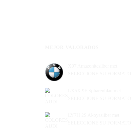
MEJOR VALORADOS
X07 Amazonitesilber met
SELECCIONE SU FORMATO
LX5X 9F Spharenblau met
SELECCIONE SU FORMATO
LY7H 2S Akoyasilber met
SELECCIONE SU FORMATO