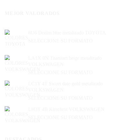
MEJOR VALORADOS
8U6 Denim blue metalizado TOYOTA
SELECCIONE SU FORMATO
LA1X 0N Titanium beige metalizado
VOLKSWAGEN
SELECCIONE SU FORMATO
LC1Y 4T Sweet date gold metalizado
VOLKSWAGEN
SELECCIONE SU FORMATO
LH3T 4B Kirschrot VOLKSWAGEN
SELECCIONE SU FORMATO
DESTACADOS