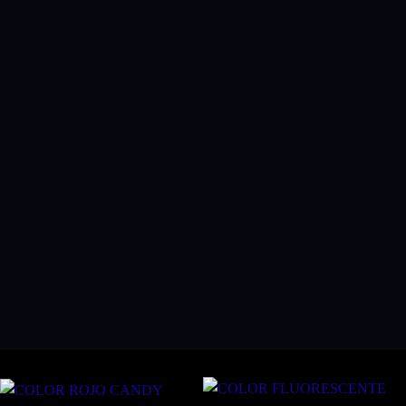
EL KIT PERFECTO SI COMPRA ALGUN KIT
PINTURA SPRAY
!!SOLO 18.03 EUROS!!