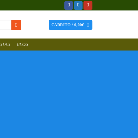
CARRITO /
0,00
€
STAS
BLOG
hes