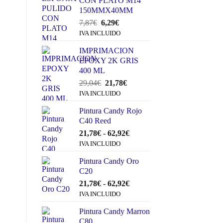
CON PLATO M14
150MMX40MM
El
El
7,87
€
6,29
€
precio
precio
IVA INCLUIDO
original
actual
IMPRIMACION
era:
es:
EPOXY 2K GRIS
7,87€.
6,29€.
400 ML
El
El
29,04
€
21,78
€
precio
precio
IVA INCLUIDO
original
actual
Pintura Candy Rojo
era:
es:
C40 Reed
29,04€.
21,78€.
Rango
21,78
€
-
62,92
€
de
IVA INCLUIDO
precios:
Pintura Candy Oro
desde
C20
21,78€
hasta
Rango
21,78
€
-
62,92
€
62,92€
de
IVA INCLUIDO
precios:
Pintura Candy Marron
desde
C80
21,78€