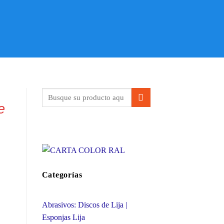
e
Categorías
Abrasivos: Discos de Lija |
Esponjas Lija