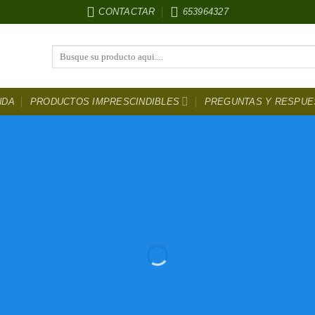
CONTACTAR
653964327
Buscar
por:
NDA
PRODUCTOS IMPRESCINDIBLES
PREGUNTAS Y RESPUE
ntura Para coc
DESCUENTOS
HASTA EL 50 %
LOS MEJORES PRECIOS