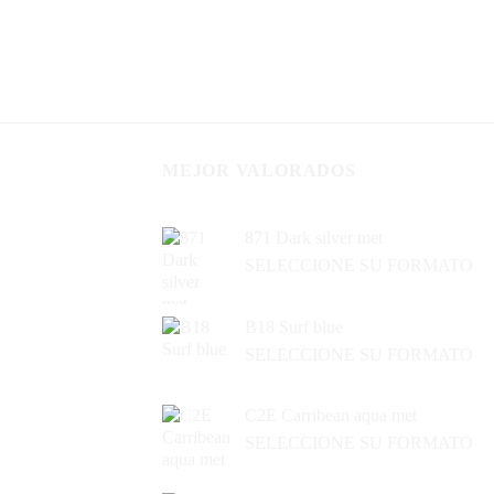
MEJOR VALORADOS
871 Dark silver met
SELECCIONE SU FORMATO
B18 Surf blue
SELECCIONE SU FORMATO
C2E Carribean aqua met
SELECCIONE SU FORMATO