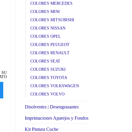
COLORES MERCEDES
COLORES MINI
COLORES MITSUBISHI
COLORES NISSAN
COLORES OPEL
COLORES PEUGEOT
COLORES RENAULT
COLORES SEAT
A84 WA84 Milanobeige
A75 WA75 Melbournerot
3
met.BMW
met.BMW
COLORES SUZUKI
 SU
SELECCIONE SU
SELECCIONE SU
ATO
FORMATO
FORMATO
COLORES TOYOTA
COLORES VOLKSWAGEN
SELECCIONAR
SELECCIONAR
COLORES VOLVO
OPCIONES
OPCIONES
Disolventes | Desengrasantes
Imprimaciones Aparejos y Fondos
Kit Pintura Coche