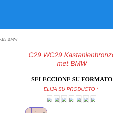
VISITE TIENDA ONLINE
RES BMW
C29 WC29 Kastanienbronz
met.BMW
SELECCIONE SU FORMATO
ELIJA SU PRODUCTO
*
C29 WC29 Kastanienbronze met.BMW cantidad