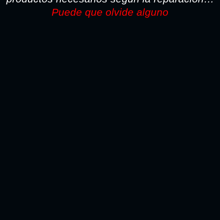
Puede que olvide alguno
TODO LO NECESARIO PARA LA REPARACION SI
PINTA CON PISTOLA LO ENCONTARA AQUI