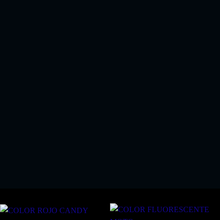
EL KIT PERFECTO SI COMPRA ALGUN KIT
PINTURA SPRAY
!!SOLO 18.03 EUROS!!