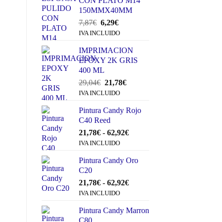
CON PLATO M14
150MMX40MM
El
El
7,87
€
6,29
€
precio
precio
IVA INCLUIDO
original
actual
IMPRIMACION
era:
es:
EPOXY 2K GRIS
7,87€.
6,29€.
400 ML
El
El
29,04
€
21,78
€
precio
precio
IVA INCLUIDO
original
actual
Pintura Candy Rojo
era:
es:
C40 Reed
29,04€.
21,78€.
Rango
21,78
€
-
62,92
€
de
IVA INCLUIDO
precios:
Pintura Candy Oro
desde
C20
21,78€
hasta
Rango
21,78
€
-
62,92
€
62,92€
de
IVA INCLUIDO
precios:
Pintura Candy Marron
desde
C80
21,78€