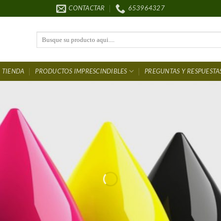
CONTACTAR
653964327
Buscar
por:
TIENDA
PRODUCTOS IMPRESCINDIBLES
PREGUNTAS Y RESPUESTA
ntura Para coc
DESCUENTOS
HASTA EL 50 %
LOS MEJORES PRECIOS