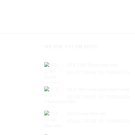
MEJOR VALORADOS
JHB 2266 Byron blue met
SELECCIONE SU FORMATO
NCL 909 Alaska/porcelain white
SELECCIONE SU FORMATO
D12 Ocean blue met
SELECCIONE SU FORMATO