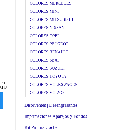
COLORES MERCEDES
COLORES MINI
COLORES MITSUBISHI
COLORES NISSAN
COLORES OPEL
COLORES PEUGEOT
COLORES RENAULT
COLORES SEAT
COLORES SUZUKI
Dive metalizado (blue)
E
Ebony U B UAWA FORD
COLORES TOYOTA
8CSE FORD
m
SELECCIONE SU
FORMATO
 SU
SELECCIONE SU
COLORES VOLKSWAGEN
ATO
FORMATO
SELECCIONAR
COLORES VOLVO
SELECCIONAR
OPCIONES
OPCIONES
Disolventes | Desengrasantes
Imprimaciones Aparejos y Fondos
Kit Pintura Coche