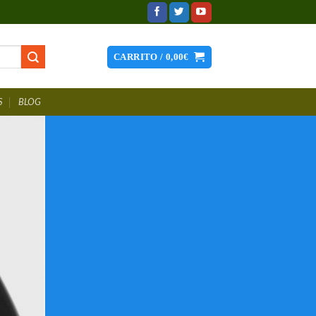
CARRITO /
0,00
€
S
BLOG
hes