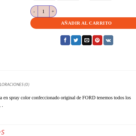
Competition orange CY-7117  FORD cantidad
AÑADIR AL CARRITO
LORACIONES (0)
 en spray color confeccionado original de FORD tenemos todos los
 .
OS