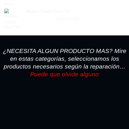
de
precios:
Pintura Candy Oro C20
desde
Rango
21,78
€
-
62,92
€
21,78€
IVA INCLUIDO
de
hasta
precios:
62,92€
desde
21,78€
hasta
¿NECESITA ALGUN PRODUCTO MAS? Mire
62,92€
en estas categorías, seleccionamos los
productos necesarios según la reparación…
Puede que olvide alguno