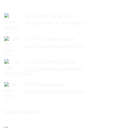
GUE Smoke eye grey met.
SELECCIONE SU FORMATO
L 22N GU3 Blue buzz met.
SELECCIONE SU FORMATO
L 41P GDJ Mandarinorange
SELECCIONE SU FORMATO
Z6Z Mild silver met
SELECCIONE SU FORMATO
DESTACADOS