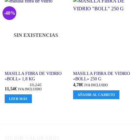
-40%
SIN EXISTENCIAS
MASILLA FIBRA DE VIDRIO
MASILLA FIBRA DE VIDRIO
«BOLL» 1,8 KG
«BOLL» 250 G
19,24
€
4,78
€
IVA INCLUIDO
El
El
11,54
€
IVA INCLUIDO
precio
precio
AÑADIR AL CARRITO
original
actual
LEER MÁS
era:
es:
19,24€.
11,54€.
MEJOR VALORADOS