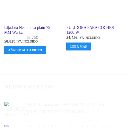
Lijadora Neumatica plato 75
PULIDORA PARA COCHES
MM Werku
1200 W
67,76
€
54,45
€
IVA INCLUIDO
El
El
50,82
€
IVA INCLUIDO
precio
precio
LEER MÁS
original
actual
AÑADIR AL CARRITO
era:
es:
67,76€.
50,82€.
MEJOR VALORADOS
DB 149 Polarweiss DB 9149 MERCEDES
SELECCIONE SU FORMATO