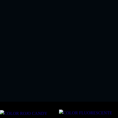
EL KIT PERFECTO SI COMPRA ALGUN KIT
PINTURA SPRAY
!!SOLO 18.03 EUROS!!