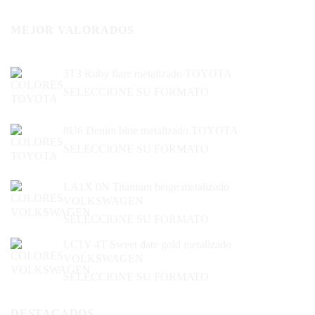
MEJOR VALORADOS
3T3 Ruby flare metalizado TOYOTA
SELECCIONE SU FORMATO
8U6 Denim blue metalizado TOYOTA
SELECCIONE SU FORMATO
LA1X 0N Titanium beige metalizado
VOLKSWAGEN
SELECCIONE SU FORMATO
LC1Y 4T Sweet date gold metalizado
VOLKSWAGEN
SELECCIONE SU FORMATO
DESTACADOS