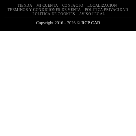
TIENDA
MI CUENTA
CONTACTO
LOCALIZACION
TERMINOS Y CONDICIONES DE VENTA
POLITICA PRIVACIDAD
POLÍTICA DE COOKIES
AVISO LEGAL
Copyright 2016 - 2026 ©
RCP CAR