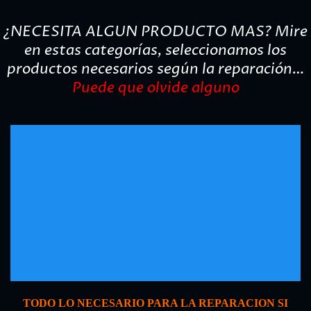
21,78€
hasta
¿NECESITA ALGUN PRODUCTO MAS? Mire
62,92€
en estas categorías, seleccionamos los
productos necesarios según la reparación…
Puede que olvide alguno
TODO LO NECESARIO PARA LA REPARACION SI