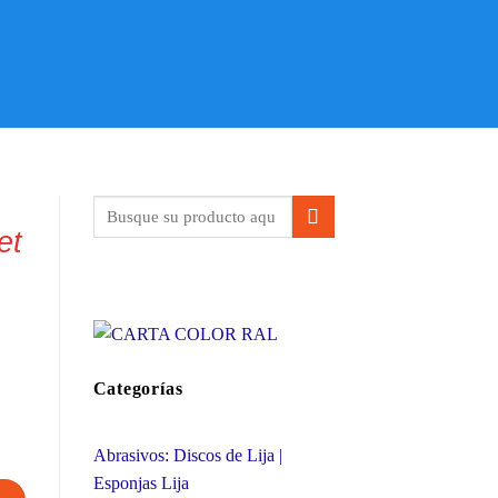
et
Categorías
Abrasivos: Discos de Lija |
Esponjas Lija