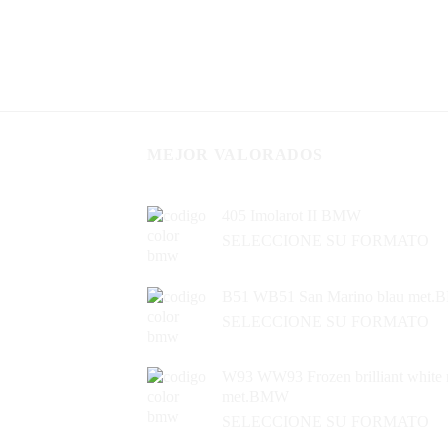
MEJOR VALORADOS
405 Imolarot II BMW
SELECCIONE SU FORMATO
B51 WB51 San Marino blau met
SELECCIONE SU FORMATO
W93 WW93 Frozen brilliant white 
met.BMW
SELECCIONE SU FORMATO