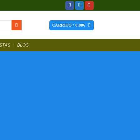
CARRITO /
0,00
€
STAS
BLOG
hes