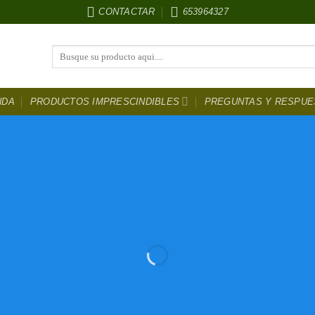
CONTACTAR
653964327
Buscar
por:
NDA
PRODUCTOS IMPRESCINDIBLES
PREGUNTAS Y RESPUE
ntura Para coc
DESCUENTOS
HASTA EL 50 %
LOS MEJORES PRECIOS