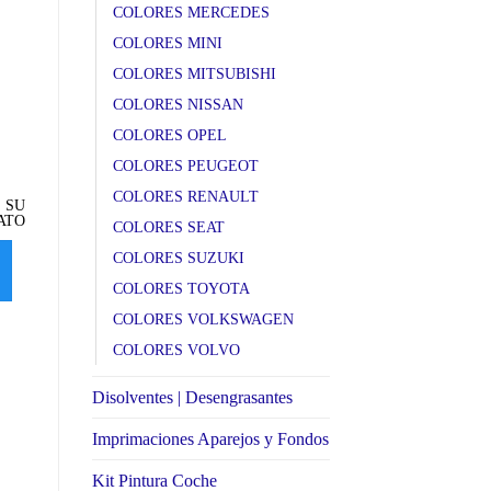
COLORES MERCEDES
COLORES MINI
COLORES MITSUBISHI
COLORES NISSAN
COLORES OPEL
LX2U J0 Samoaorange met.
LX1Z 6L Bahiabeige met.
L
COLORES PEUGEOT
AUDI
AUDI
A
COLORES RENAULT
 SU
SELECCIONE SU
SELECCIONE SU
ATO
FORMATO
FORMATO
COLORES SEAT
COLORES SUZUKI
SELECCIONAR
SELECCIONAR
OPCIONES
OPCIONES
COLORES TOYOTA
COLORES VOLKSWAGEN
COLORES VOLVO
Disolventes | Desengrasantes
Imprimaciones Aparejos y Fondos
Kit Pintura Coche