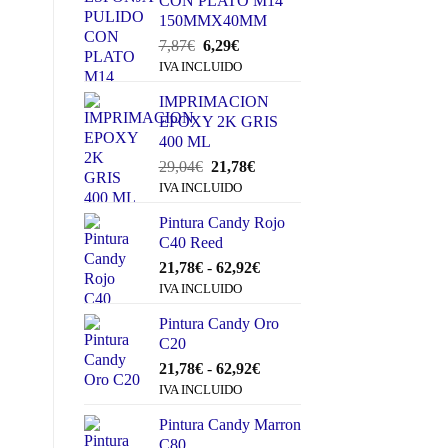
CON PLATO M14
150MMX40MM
El
El
7,87
€
6,29
€
precio
precio
IVA INCLUIDO
original
actual
IMPRIMACION
era:
es:
EPOXY 2K GRIS
7,87€.
6,29€.
400 ML
El
El
29,04
€
21,78
€
precio
precio
IVA INCLUIDO
original
actual
Pintura Candy Rojo
era:
es:
C40 Reed
29,04€.
21,78€.
Rango
21,78
€
-
62,92
€
de
IVA INCLUIDO
precios:
Pintura Candy Oro
desde
C20
21,78€
hasta
Rango
21,78
€
-
62,92
€
62,92€
de
IVA INCLUIDO
precios:
Pintura Candy Marron
desde
C80
21,78€