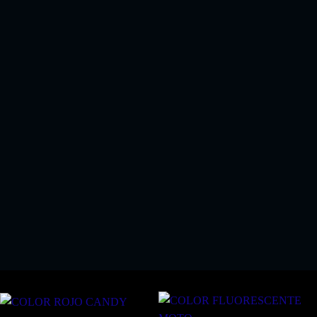
EL KIT PERFECTO SI COMPRA ALGUN KIT
PINTURA SPRAY
!!SOLO 18.03 EUROS!!