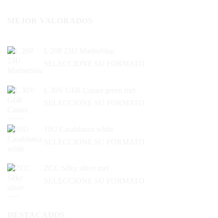
MEJOR VALORADOS
L 20P 23U Marineblau
SELECCIONE SU FORMATO
L 30V G6R Carara green met.
SELECCIONE SU FORMATO
10U Casablanca white
SELECCIONE SU FORMATO
ZCC Silky silver met
SELECCIONE SU FORMATO
DESTACADOS