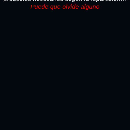
Puede que olvide alguno
TODO LO NECESARIO PARA LA REPARACION SI
PINTA CON PISTOLA LO ENCONTARA AQUI