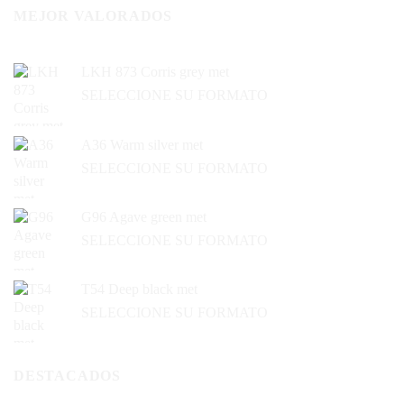
MEJOR VALORADOS
LKH 873 Corris grey met
SELECCIONE SU FORMATO
A36 Warm silver met
SELECCIONE SU FORMATO
G96 Agave green met
SELECCIONE SU FORMATO
T54 Deep black met
SELECCIONE SU FORMATO
DESTACADOS