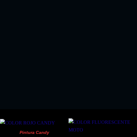
EL KIT PERFECTO SI COMPRA ALGUN KIT
PINTURA SPRAY
!!SOLO 18.03 EUROS!!
Pintura Candy