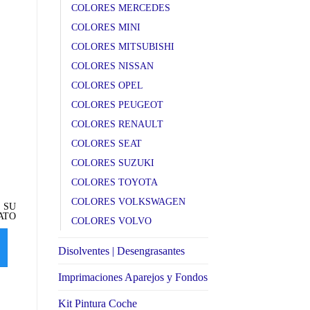
COLORES MERCEDES
COLORES MINI
COLORES MITSUBISHI
COLORES NISSAN
COLORES OPEL
COLORES PEUGEOT
COLORES RENAULT
COLORES SEAT
COLORES SUZUKI
LS9R 2Y Gletscherweiss
LW8Z S3 Tundrabraun met.
L
COLORES TOYOTA
perleffekt AUDI
AUDI
A
COLORES VOLKSWAGEN
 SU
SELECCIONE SU
SELECCIONE SU
ATO
FORMATO
FORMATO
COLORES VOLVO
SELECCIONAR
SELECCIONAR
Disolventes | Desengrasantes
OPCIONES
OPCIONES
Imprimaciones Aparejos y Fondos
Kit Pintura Coche