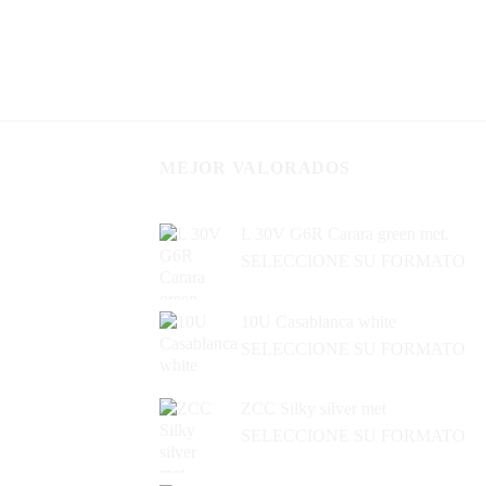
MEJOR VALORADOS
L 30V G6R Carara green met.
SELECCIONE SU FORMATO
10U Casablanca white
SELECCIONE SU FORMATO
ZCC Silky silver met
SELECCIONE SU FORMATO