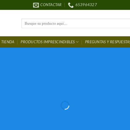
CONTACTAR
653964327
Buscar
por:
TIENDA
PRODUCTOS IMPRESCINDIBLES
PREGUNTAS Y RESPUESTA
ntura Para coc
DESCUENTOS
HASTA EL 50 %
LOS MEJORES PRECIOS