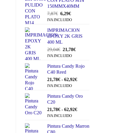
CON PLATO M14
150MMX40MM
El
El
7,87
€
6,29
€
precio
precio
IVA INCLUIDO
original
actual
IMPRIMACION
era:
es:
EPOXY 2K GRIS
7,87€.
6,29€.
400 ML
El
El
29,04
€
21,78
€
precio
precio
IVA INCLUIDO
original
actual
Pintura Candy Rojo
era:
es:
C40 Reed
29,04€.
21,78€.
Rango
21,78
€
-
62,92
€
de
IVA INCLUIDO
precios:
Pintura Candy Oro
desde
C20
21,78€
hasta
Rango
21,78
€
-
62,92
€
62,92€
de
IVA INCLUIDO
precios:
Pintura Candy Marron
desde
C80
21,78€