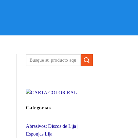
Categorías
Abrasivos: Discos de Lija |
Esponjas Lija