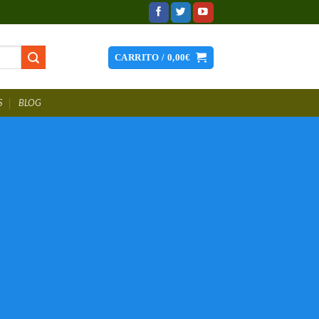
CARRITO /
0,00
€
S
BLOG
hes