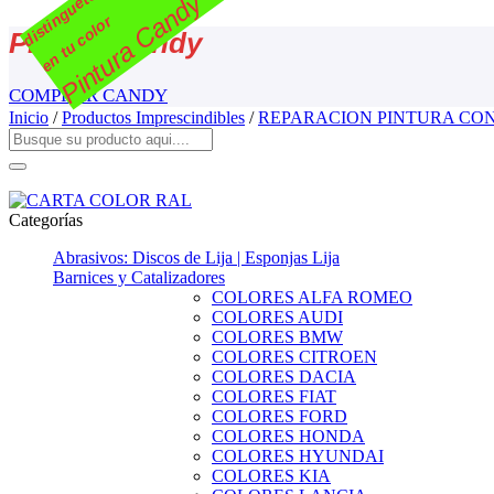
distinguete
Pintura Candy
en tu color
Pintura Candy
COMPRAR CANDY
Inicio
/
Productos Imprescindibles
/
REPARACION PINTURA CO
Categorías
Abrasivos: Discos de Lija | Esponjas Lija
Barnices y Catalizadores
COLORES ALFA ROMEO
COLORES AUDI
COLORES BMW
COLORES CITROEN
COLORES DACIA
COLORES FIAT
COLORES FORD
COLORES HONDA
COLORES HYUNDAI
COLORES KIA