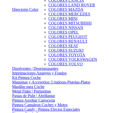
COLORES LANCIA
COLORES LAND ROVER
Directorio Color
COLORES MAZDA
COLORES MERCEDES
COLORES MINI
COLORES MITSUBISHI
COLORES NISSAN
COLORES OPEL
COLORES PEUGEOT
COLORES RENAULT
COLORES SEAT
COLORES SUZUKI
COLORES TOYOTA
COLORES VOLKSWAGEN
COLORES VOLVO
Disolventes | Desengrasantes
Imprimaciones Aparejos y Fondos
Kit Pintura Coche
Maquinas y Accesorios: Lijadoras-Pistolas-Platos
Masillas para Coche
Metal Flake | Purpurinas
Pastas de Pulir | Abrillantar
Pintura Auxiliar Carroceria
Pintura Camaleon Coches y Motos
Pintura Candy : Pintura Efectos Especiales