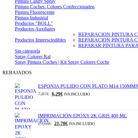
Pintura Candy Spray
Pintura Coches: Colores Confeccionados
Pintura Fluorescente
Pintura Industrial
Productos "BOLL"
Productos Auxiliares
REPARACION PINTURA C
Productos Imprescindibles
REPARACION PINTURA 
REPARAR PINTURA PAR
Sin categoría
Spray Colores Ral
Spray Pintura Coches | Kit Spray Colores Coche
REBAJADOS
ESPONJA PULIDO CON PLATO M14 150M
El
El
7,87
€
6,29
€
IVA INCLUIDO
precio
precio
original
actual
era:
es:
IMPRIMACION EPOXY 2K GRIS 400 ML
7,87€.
6,29€.
El
El
29,04
€
21,78
€
IVA INCLUIDO
precio
precio
original
actual