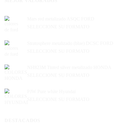
MEJOR VALORADOS
Mars red metalizado ASQC FORD
SELECCIONE SU FORMATO
Stratosphere metalizado (blue) DCSC FORD
SELECCIONE SU FORMATO
NH823M Tinted silver metalizado HONDA
SELECCIONE SU FORMATO
PJW Pure white Hyundai
SELECCIONE SU FORMATO
DESTACADOS