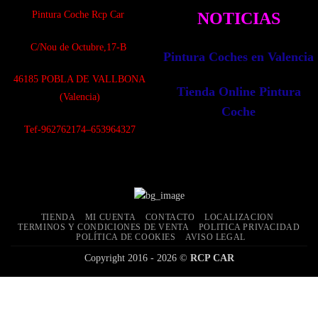
Pintura Coche Rcp Car
NOTICIAS
C/Nou de Octubre,17-B
Pintura Coches en Valencia
4
6185 POBLA DE VALLBONA
Tienda Online Pintura
(Valencia)
Coche
Tef-962762174–653964327
TIENDA
MI CUENTA
CONTACTO
LOCALIZACION
TERMINOS Y CONDICIONES DE VENTA
POLITICA PRIVACIDAD
POLÍTICA DE COOKIES
AVISO LEGAL
Copyright 2016 - 2026 ©
RCP CAR