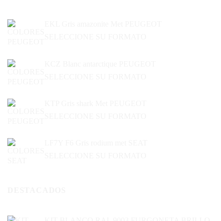
EKL Gris amazonite Met PEUGEOT
SELECCIONE SU FORMATO
KCZ Blanc antarctique PEUGEOT
SELECCIONE SU FORMATO
KTP Gris shark Met PEUGEOT
SELECCIONE SU FORMATO
LF7Y F6 Gris rodium met SEAT
SELECCIONE SU FORMATO
DESTACADOS
KIT BLANCO RAL 9003 FURGONETA BRILLO