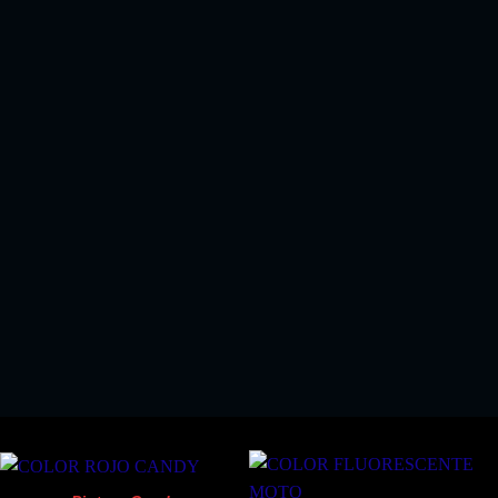
EL KIT PERFECTO SI COMPRA ALGUN KIT
PINTURA SPRAY
!!SOLO 18.03 EUROS!!