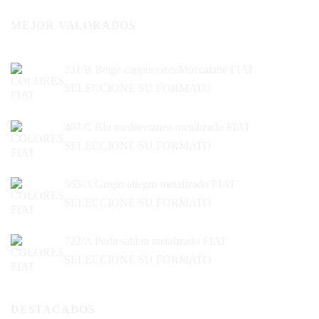
MEJOR VALORADOS
231/B Beige cappuccino/Moccalatte FIAT
SELECCIONE SU FORMATO
407/C Blu mediterraneo metalizado FIAT
SELECCIONE SU FORMATO
565/A Grigio allegro metalizado FIAT
SELECCIONE SU FORMATO
722/A Perla sabbia metalizado FIAT
SELECCIONE SU FORMATO
DESTACADOS