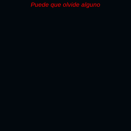
Puede que olvide alguno
TODO LO NECESARIO PARA LA REPARACION SI
PINTA CON PISTOLA LO ENCONTARA AQUI