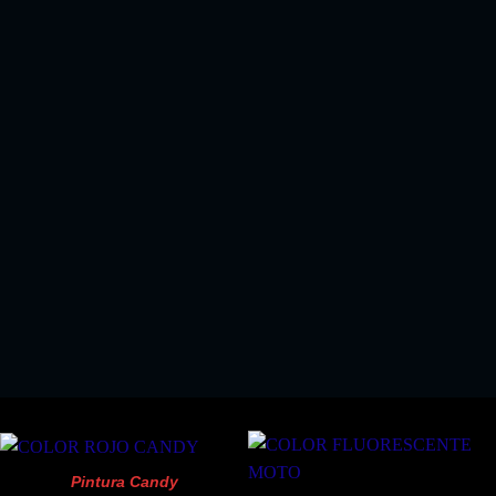
EL KIT PERFECTO SI COMPRA ALGUN KIT
PINTURA SPRAY
!!SOLO 18.03 EUROS!!
Pintura Candy