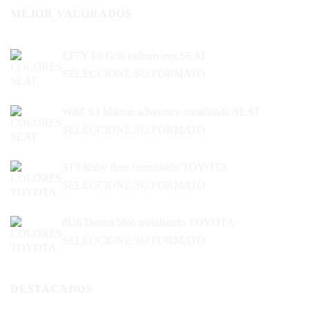
MEJOR VALORADOS
LF7Y F6 Gris rodium met SEAT
SELECCIONE SU FORMATO
W8Z S3 Marron adventure metalizado SEAT
SELECCIONE SU FORMATO
3T3 Ruby flare metalizado TOYOTA
SELECCIONE SU FORMATO
8U6 Denim blue metalizado TOYOTA
SELECCIONE SU FORMATO
DESTACADOS