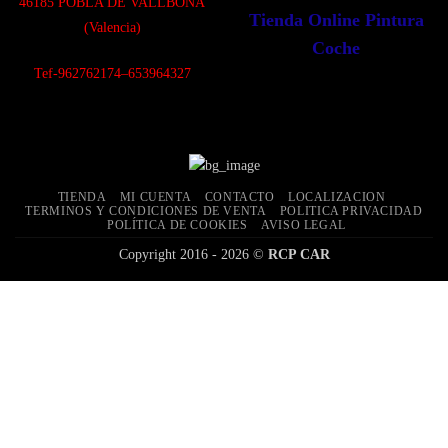
4
6185 POBLA DE VALLBONA
Tienda Online Pintura
(Valencia)
Coche
Tef-962762174–653964327
TIENDA
MI CUENTA
CONTACTO
LOCALIZACION
TERMINOS Y CONDICIONES DE VENTA
POLITICA PRIVACIDAD
POLÍTICA DE COOKIES
AVISO LEGAL
Copyright 2016 - 2026 ©
RCP CAR