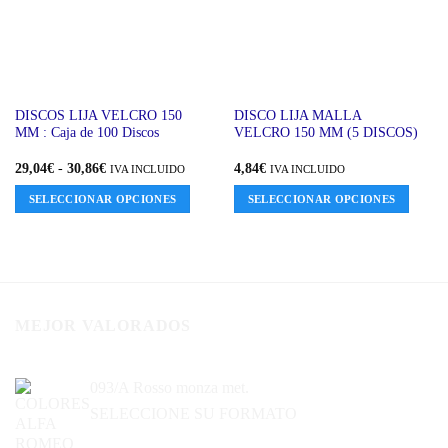
Este
Este
DISCOS LIJA VELCRO 150
DISCO LIJA MALLA
MM : Caja de 100 Discos
VELCRO 150 MM (5 DISCOS)
producto
producto
tiene
tiene
Rango
29,04
€
-
30,86
€
4,84
€
IVA INCLUIDO
IVA INCLUIDO
múltiples
múltiples
de
precios:
variantes.
variantes.
SELECCIONAR OPCIONES
SELECCIONAR OPCIONES
desde
Las
Las
29,04€
hasta
opciones
opciones
30,86€
se
se
pueden
pueden
elegir
elegir
en
en
MEJOR VALORADOS
la
la
página
página
093/A Rosso monza met.
de
de
producto
producto
SELECCIONE SU FORMATO