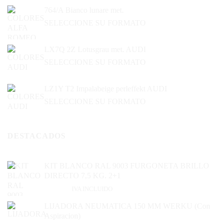
764/A Bianco lunare met.
SELECCIONE SU FORMATO
LX7Q 2Z Lotusgrau met. AUDI
SELECCIONE SU FORMATO
LZ1Y T2 Impalabeige perleffekt AUDI
SELECCIONE SU FORMATO
DESTACADOS
KIT BLANCO RAL 9003 FURGONETA BRILLO
DIRECTO 7,5 KG. 2+1
163,35
€
IVA INCLUIDO
LIJADORA NEUMATICA 150 MM WERKU (Con
Aspiracion)