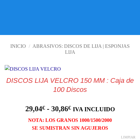
VISITE TIENDA ONLINE
INICIO
/
ABRASIVOS: DISCOS DE LIJA | ESPONJAS
LIJA
DISCOS LIJA VELCRO 150 MM : Caja de
100 Discos
Rango
29,04
€
-
30,86
€
IVA INCLUIDO
de
NOTA: LOS GRANOS 1000/1500/2000
precios:
SE SUMISTRAN SIN AGUJEROS
desde
29,04€
LIMPIAR