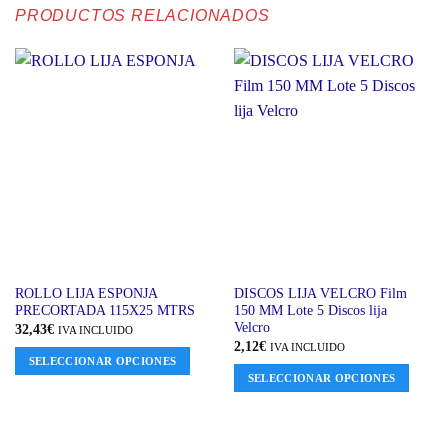
PRODUCTOS RELACIONADOS
Este
Este
ROLLO LIJA ESPONJA
DISCOS LIJA VELCRO Film
PRECORTADA 115X25 MTRS
150 MM Lote 5 Discos lija
producto
producto
Velcro
32,43
€
IVA INCLUIDO
tiene
tiene
2,12
€
IVA INCLUIDO
múltiples
múltiples
SELECCIONAR OPCIONES
variantes.
variantes.
SELECCIONAR OPCIONES
Las
Las
opciones
opciones
se
se