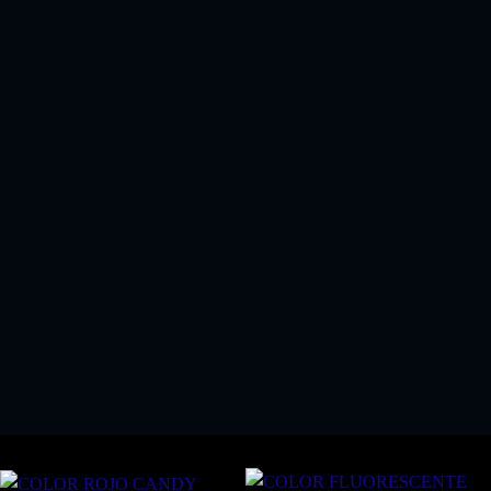
EL KIT PERFECTO SI COMPRA ALGUN KIT
PINTURA SPRAY
!!SOLO 18.03 EUROS!!