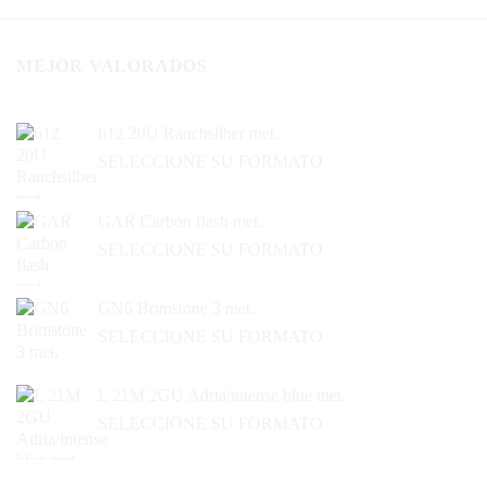
MEJOR VALORADOS
612 20U Rauchsilber met.
SELECCIONE SU FORMATO
GAR Carbon flash met.
SELECCIONE SU FORMATO
GN6 Brimstone 3 met.
SELECCIONE SU FORMATO
L 21M 2GU Adria/intense blue met.
SELECCIONE SU FORMATO