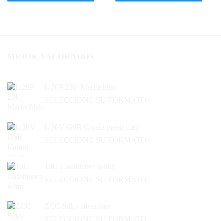
MEJOR VALORADOS
L 20P 23U Marineblau
SELECCIONE SU FORMATO
L 30V G6R Carara green met.
SELECCIONE SU FORMATO
10U Casablanca white
SELECCIONE SU FORMATO
ZCC Silky silver met
SELECCIONE SU FORMATO