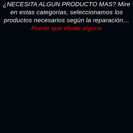
hasta
¿NECESITA ALGUN PRODUCTO MAS? Mire
62,92€
en estas categorías, seleccionamos los
productos necesarios según la reparación…
Puede que olvide alguno
TODO LO NECESARIO PARA LA REPARACION SI
PINTA CON PISTOLA LO ENCONTARA AQUI