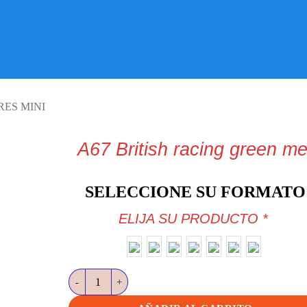
VISITE TIENDA ONLINE
ES MINI
A67 British racing green me
SELECCIONE SU FORMATO
ELIJA SU PRODUCTO
*
A67 British racing green met cantidad