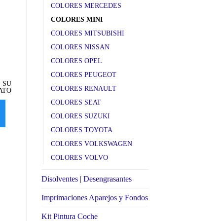
COLORES MERCEDES
COLORES MINI
COLORES MITSUBISHI
COLORES NISSAN
COLORES OPEL
A27 Cool Blue met
A58 Mellow yellow
A
COLORES PEUGEOT
 SU
SELECCIONE SU
SELECCIONE SU
COLORES RENAULT
ATO
FORMATO
FORMATO
COLORES SEAT
SELECCIONAR
SELECCIONAR
COLORES SUZUKI
OPCIONES
OPCIONES
COLORES TOYOTA
COLORES VOLKSWAGEN
COLORES VOLVO
Disolventes | Desengrasantes
Imprimaciones Aparejos y Fondos
Kit Pintura Coche