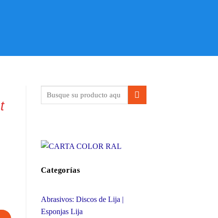
t
Categorías
Abrasivos: Discos de Lija |
Esponjas Lija