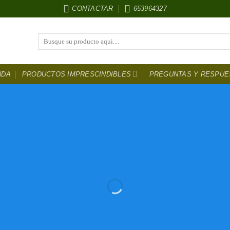
CONTACTAR
653964327
Buscar
por:
NDA
PRODUCTOS IMPRESCINDIBLES
PREGUNTAS Y RESPUE
ntura Para coc
DESCUENTOS
HASTA EL 50 %
LOS MEJORES PRECIOS