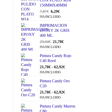
CON PLATO M14
150MMX40MM
El
El
7,87
€
6,29
€
precio
precio
IVA INCLUIDO
original
actual
IMPRIMACION
era:
es:
EPOXY 2K GRIS
7,87€.
6,29€.
400 ML
El
El
29,04
€
21,78
€
precio
precio
IVA INCLUIDO
original
actual
Pintura Candy Rojo
era:
es:
C40 Reed
29,04€.
21,78€.
Rango
21,78
€
-
62,92
€
de
IVA INCLUIDO
precios:
Pintura Candy Oro
desde
C20
21,78€
hasta
Rango
21,78
€
-
62,92
€
62,92€
de
IVA INCLUIDO
precios:
Pintura Candy Marron
desde
C80
21,78€