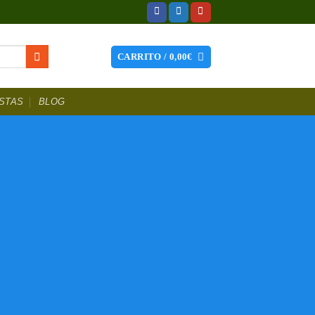
CARRITO /
0,00
€
STAS
BLOG
hes